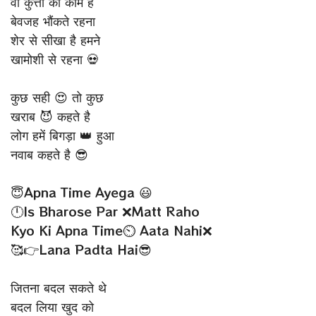
वो कुत्तों का काम है
बेवजह भौंकते रहना
शेर से सीखा है हमने
खामोशी से रहना 💀
कुछ सही 😍 तो कुछ
खराब 😈 कहते है
लोग हमें बिगड़ा 👑 हुआ
नवाब कहते है 😎
😇Apna Time Ayega 😃
🕛Is Bharose Par ❌Matt Raho
Kyo Ki Apna Time⏲ Aata Nahi❌
🥰👉Lana Padta Hai😎
जितना बदल सकते थे
बदल लिया खुद को