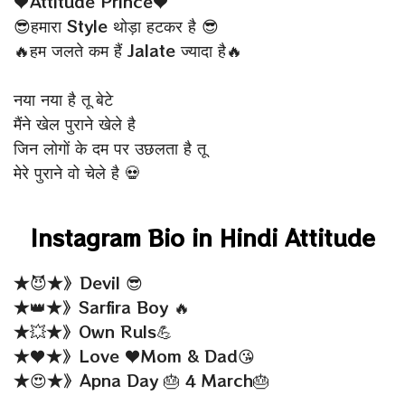
♥Attitude Prince♥
😎हमारा Style थोड़ा हटकर है 😎
🔥हम जलते कम हैं Jalate ज्यादा है🔥
नया नया‬ है ‪तू बेटे
मैंने ‪खेल‬ पुराने ‪खेले‬ है
जिन लोगों के दम पर ‪‎उछलता‬ है तू
मेरे‬ पुराने वो चेले‬ है 💀
Instagram Bio in Hindi Attitude
★😈★》Devil 😎
★👑★》Sarfira Boy 🔥
★💥★》Own Ruls💪
★♥★》Love ♥Mom & Dad😘
★😍★》Apna Day 🎂 4 March🎂