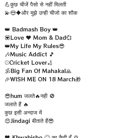
💪कुछ चीजें पैसो से नहीं मिलती
💫😍♦और मुझे उन्ही चीजो का शौक
👑 Badmash Boy 👑
💟Love ♥ Mom & Dad💞
👑My Life My Rules😎
🎶Music Addict 🎵
⚾Cricket Lover🏏
🕉Big Fan Of Mahakal🙏
🎉WISH ME ON 18 March🎁
😎hum जलते🔥नही 🚫
जलाते हैं 🔥
कुछ इसी अन्दाज में
😍Jindagi बीताते हैं😎
♥ Khwahisho 🙄 का कैदी हूँ 💢