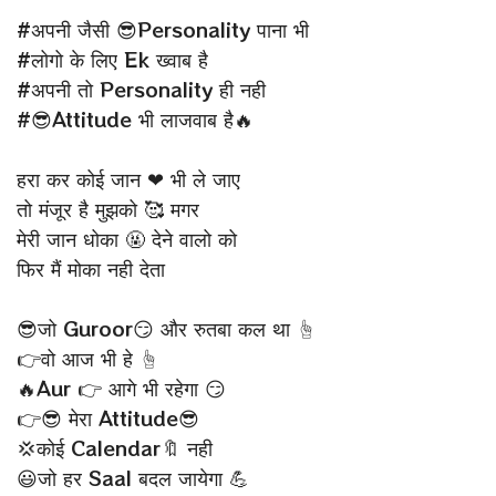
#अपनी जैसी 😎Personality पाना भी
#लोगो के लिए Ek ख्वाब है
#अपनी तो Personality ही नही
#😎Attitude भी लाजवाब है🔥
हरा कर कोई जान ❤ भी ले जाए
तो मंजूर है मुझको 🥰 मगर
मेरी जान धोका 🤬 देने वालो को
फिर मैं मोका नही देता
😎जो Guroor😏 और रुतबा कल था ☝
👉वो आज भी हे ☝
🔥Aur 👉 आगे भी रहेगा 😏
👉😎 मेरा Attitude😎
💢कोई Calendar🔖 नही
😃जो हर Saal बदल जायेगा 💪