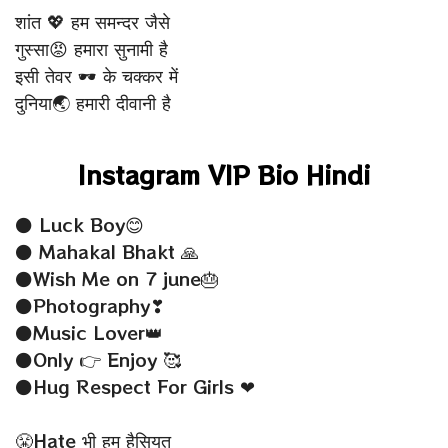
शांत 💖 हम समन्दर जैसे
गुस्सा😡 हमारा सुनामी है
इसी तेवर 🕶 के चक्कर में
दुनिया🌏 हमारी दीवानी है
Instagram VIP Bio Hindi
⚫ Luck Boy😊
⚫ Mahakal Bhakt 🙏
⚫Wish Me on 7 june🎂
⚫Photography❣
⚫Music Lover👑
⚫Only 👉 Enjoy 🥰
⚫Hug Respect For Girls ❤
😤Hate भी हम हैसियत