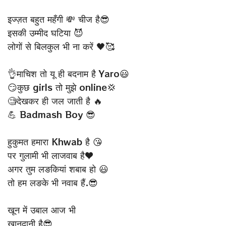
इज्ज़त बहुत महँगी 💸 चीज है😎
इसकी उम्मीद घटिया 😈
लोगों से बिलकुल भी ना करें 🖤🥰
👌माचिश तो यू ही बदनाम है Yaro😃
😏कुछ girls तो मुझे online💢
🧐देखकर ही जल जाती है 🔥
💪 Badmash Boy 😎
हुकुमत हमारा ‪Khwab‬ है 😘
पर गुलामी भी ‪लाजवाब‬ है♥
अगर तुम लङकियां ‎शबाब‬ हो 😃
तो हम लङके भी ‪नवाब‬ हैं.😎
खून में उबाल आज भी
खानदानी है😎