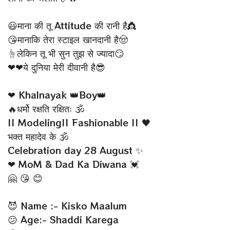
😃माना की तू Attitude की रानी है👸
😘मानाकि तेरा स्टाइल खानदानी है🤠
☝लेकिन तू भी सुन तुझ से ज्यादा😏
❤❤ये दुनिया मेरी दीवानी है😎
❤ Khalnayak 👑Boy👑
🔥धर्मो रक्षति रक्षितः 🕉
|| Modeling|| Fashionable || 🖤
भक्त महादेव के 🕉
Celebration day 28 August ✨
❤ MoM & Dad Ka Diwana 💓
🤗 😘 😊
😈 Name :- Kisko Maalum
😕 Age:- Shaddi Karega