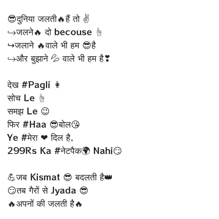
😎दुनिया जलती🔥हैं तो ✌
↪जलने🔥 दो becouse ☝
↪जलाने 🔥वाले भी हम 😎है
↪और बुझाने 💦 वाले भी हम है❣
देख #Pagli 👩
सोच Le ☝
समझ Le 😉
फिर #Haa 😎बोल😘
Ye #मेरा ❤ दिल है,
299Rs Ka #नेटपैक🌍 Nahi😏
💪जब Kismat 😎 बदलती है👑
😏तब गैरों से Jyada 😎
🔥अपनों की जलती है🔥