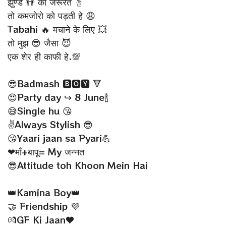
झुण्ड 👬 की जरूरत ☝
तो कमजोरो को पड़ती हे 😩
Tabahi 🔥 मचाने के लिए 💥
तो मुझ 😎 जैसा 😈
एक शेर ही काफी हे.💯
😎Badmash 🅱🅾🆈 🔻
😍Party day ↪ 8 June🍾
😅Single hu 😘
✌Always Stylish 😎
😘Yaari jaan sa Pyari💪
❤माँ+बापू= My जन्नत
😎Attitude toh Khoon Mein Hai
👑Kamina Boy👑
🤝 Friendship 💜
💏GF Ki Jaan♥