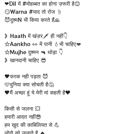
❤Dil में #मोहब्बत का होना ज़रूरी है😊
😏Warna #याद तो रोज ☝
😈दुश्मN भी किया करते हैं🙏
》Haath में खंज़र🗡 ही नहीं👇
☆Aankho 👀 में पानी 💧भी चाहिए💋
☆Mujhe दुश्मन 🔫 थोड़ा 👇
》खानदानी चाहिए 😎
🖤फरक नही पड़ता 😈
🩷दुनिया क्या सोचती है🤔
🖤मैं अच्छा हूं ये मेरी मां कहती है♥
किसी से जलना 💥
हमारी आदत नहीं😎
हम खुद की काबिलियत से 💪
लोगो को जलाते है 🔥