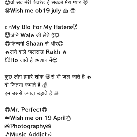
😍वो सब मेरी फेवरेट हे सबको मेरा प्यार 🩷
🤩Wish me ob19 july 🍰 😎
👉My Bio For My Haters😈
😇जीने Wale जी लेते है💥
😎ज़िन्दगी Shaan से और😊
🔥लने वाले जलराख Rakh 🔥
💥Ho जाते है श्मशान में😎
कुछ लोग हमारे शोक 💀से भी जल जाते है 🔥
वो जितना कमाते है 💰
हम उससे ज्यादा उड़ाते है ☠
😎Mr. Perfect😎
👑Wish me on 19 April🎂
📸Photography📸
🎵Music Addict🎶