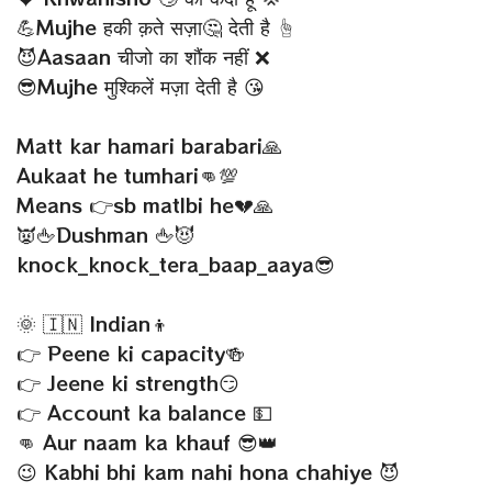
💪Mujhe हकी क़ते सज़ा🤔 देती है ☝
😈Aasaan चीजो का शौंक नहीं ❌
😎Mujhe मुश्किलें मज़ा देती है 😘
Matt kar hamari barabari🙏
Aukaat he tumhari👊💯
Means 👉sb matlbi he💔🙏
👿🖕Dushman 🖕😈
knock_knock_tera_baap_aaya😎
🌞 🇮🇳 Indian👦
👉 Peene ki capacity🍻
👉 Jeene ki strength😏
👉 Account ka balance 💵
👊 Aur naam ka khauf 😎👑
😉 Kabhi bhi kam nahi hona chahiye 😈