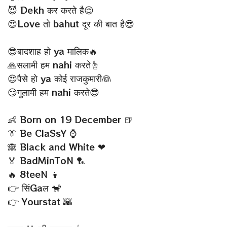
😈 Dekh कर करते है😌
😍Love तो bahut दूर की बात है😎
😎बादशाह हो ya मालिक🔥
🙏सलामी हम nahi करते☝
😍पैसे हो ya कोई राजकुमारी👰
😏गुलामी हम nahi करते😎
👶 Born on 19 December 🍺
👔 Be ClaSsY ⌚
🙈 Black and White ❤
🏅 BadMinToN 🏸
🔥 8teeN 👦
👉 सिंGaल 🐒
👉 Yourstat 🌇