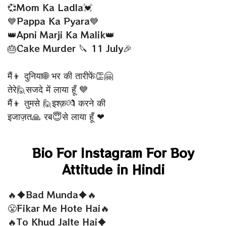
💞Mom Ka Ladla💓
💙Pappa Ka Pyara💙
👑Apni Marji Ka Malik👑
🎂Cake Murder 🔪 11 July🎉
मैं👦 दुनिया🌐 भर की तारीफें👏🤗
तेरे🙋सजदे में लाया हूँ 💙
मैं👦 तुमसे 🙋इश्क़💏 करने की
इजाज़त🙏 रब😇से लाया हूँ ❤
Bio For Instagram For Boy
Attitude in Hindi
🔥♦Bad Munda♦🔥
😤Fikar Me Hote Hai🔥
🔥To Khud Jalte Hai♦