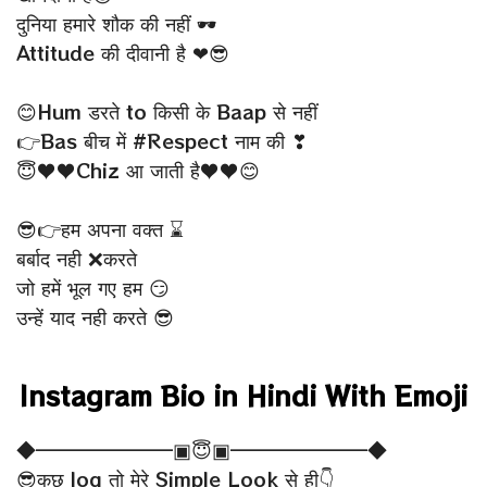
दुनिया हमारे शौक की नहीं 🕶
Attitude की दीवानी है ❤😎
😊Hum डरते to किसी के Baap से नहीं
👉Bas बीच में #Respect नाम की ❣
😇♥♥Chiz आ जाती है♥♥😊
😎👉हम अपना वक्त ⌛
बर्बाद नही ❌करते
जो हमें भूल गए हम 😏
उन्हें याद नही करते 😎
Instagram Bio in Hindi With Emoji
◆━━━━━━━▣😇▣━━━━━━━◆
😎कुछ log तो मेरे Simple Look से ही👇