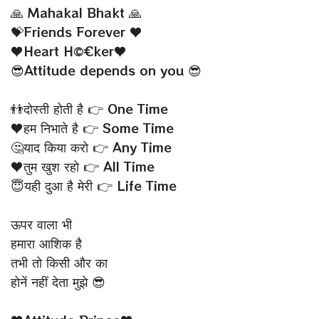
🙏 Mahakal Bhakt 🙏
💝Friends Forever ♥
♥Heart H©€ker♥
😎Attitude depends on you 😎
👬दोस्ती होती है 👉 One Time
♥हम निभाते है 👉 Some Time
🤔याद किया करो 👉 Any Time
♥तुम खुश रहो 👉 All Time
😇यही दुआ है मेरी 👉 Life Time
ऊपर वाला भी
हमारा आशिक है
तभी तो किसी और का
होनें नहीं देता मुझे 😎