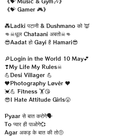
《💝 Music & Gym🎶》
《💝 Gamer 🎮》
💑Ladki पटानी & Dushmano को 👿
👊☠धूल Chataani अबतो☠👊
😎Aadat हो Gayi है Hamari😎
🔎Login in the World 10 May💕
❣My Life My Rules☠
💪Desi Villager 💪
♥Photography Løvèr ♥
💓💪 Fitness 🏋😘
😎I Hate Attitude Girls😤
Pyaar से बात करोगे🗣
To प्यार ही पाओगे💞
Agar अकड़ के बात की तो🤨