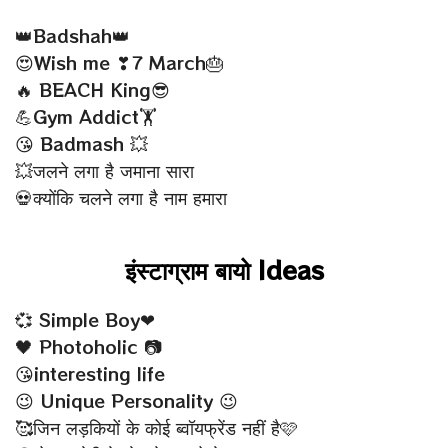
👑Badshah👑
😍Wish me ❣7 March🎂
🔥 BEACH King😎
💪Gym Addict🏋
😘 Badmash 💥
💥जलने लगा है जमाना सारा
💀क्योंकि चलने लगा है नाम हमारा
इंस्टाग्राम बायो Ideas
💞 Simple Boy❤
🖤 Photoholic 📷
😘interesting life
😉 Unique Personality 😉
🥰जिन लड़कियों के कोई ब्वॉयफ्रेंड नहीं है🩷