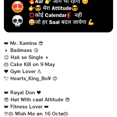
👑 Mr. Kamina 😎
👦 Badmass 😘
😉 Hak se Single 👦
🎂 Cake Kill on 9 May
♥ Gym Lover 💪
💘 Hearts_King_Bo¥ 😍
👑 Røyal Don ♥
😎 Høt With cøøl Attitude 😎
👑 Fitness Lover 👑
🎊🎂 Wish Me øn 16 Octø🎂