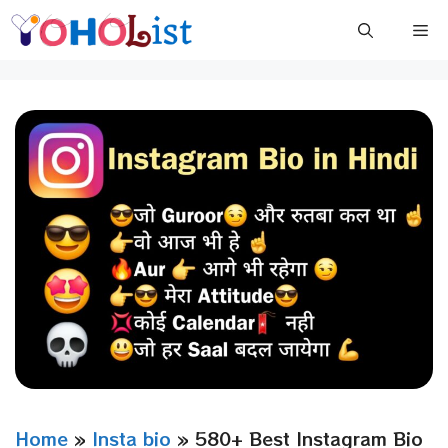
Skip
Me
to
content
Home
»
Insta bio
»
580+ Best Instagram Bio