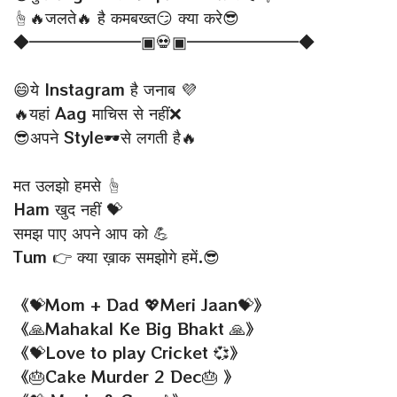
☝🔥जलते🔥 है कमबख्त😏 क्या करे😎
◆━━━━━━━▣💀▣━━━━━━━◆
😄ये Instagram है जनाब 💜
🔥यहां Aag माचिस से नहीं❌
😎अपने Style🕶से लगती है🔥
मत उलझो हमसे ☝
Ham खुद नहीं 💝
समझ पाए अपने आप को 💪
Tum 👉 क्या ख़ाक समझोगे हमें.😎
《💝Mom + Dad 💖Meri Jaan💝》
《🙏Mahakal Ke Big Bhakt 🙏》
《💝Love to play Cricket 💞》
《🎂Cake Murder 2 Dec🎂 》