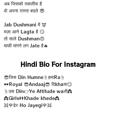
अब जिसको तकलीफ है
वो अपना रास्ता बदले 😎
Jab Dushmani में 👿
मज़ा आने Lagta है 😏
तो साले Dushman😠
माफी मांगने लग Jate है🔥
Hindi Bio For Instagram
😎जिस Din Humne☝हमाRa☝
🕶Royal 😎Andaaj😎 दिkhaया😏
☝उस Din👉Ye Attitude waली👸
👸Girls👭Khade khede👸
👯🌹ढेर Ho Jayegi🌹👯