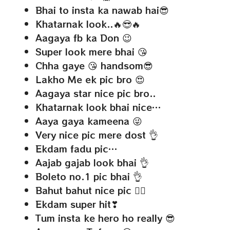
Bhai to insta ka nawab hai😎
Khatarnak look..🔥😎🔥
Aagaya fb ka Don 😉
Super look mere bhai 😘
Chha gaye 😘 handsom😎
Lakho Me ek pic bro 😍
Aagaya star nice pic bro..
Khatarnak look bhai nice…
Aaya gaya kameena 😜
Very nice pic mere dost 👌
Ekdam fadu pic…
Aajab gajab look bhai 👌
Boleto no.1 pic bhai 👌
Bahut bahut nice pic 👍🏻
Ekdam super hit❣
Tum insta ke hero ho really 😎