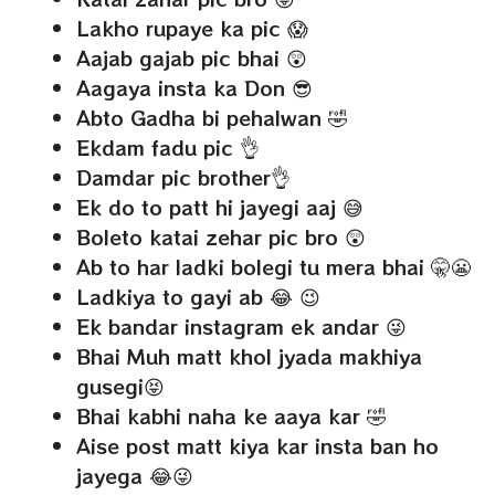
Lakho rupaye ka pic 😱
Aajab gajab pic bhai 😲
Aagaya insta ka Don 😎
Abto Gadha bi pehalwan 🤣
Ekdam fadu pic 👌
Damdar pic brother👌
Ek do to patt hi jayegi aaj 😅
Boleto katai zehar pic bro 😲
Ab to har ladki bolegi tu mera bhai 🤫😬
Ladkiya to gayi ab 😂 😉
Ek bandar instagram ek andar 😜
Bhai Muh matt khol jyada makhiya
gusegi😝
Bhai kabhi naha ke aaya kar 🤣
Aise post matt kiya kar insta ban ho
jayega 😂😜