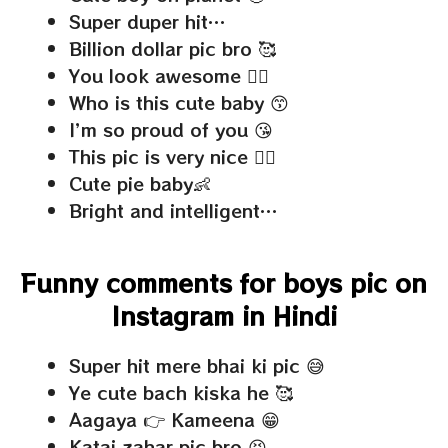
Super duper hit…
Billion dollar pic bro 🥰
You look awesome 👌🏻
Who is this cute baby 😙
I’m so proud of you 😘
This pic is very nice 👌🏻
Cute pie baby👶
Bright and intelligent…
Funny comments for boys pic on
Instagram in Hindi
Super hit mere bhai ki pic 😅
Ye cute bach kiska he 🥰
Aagaya 👉 Kameena 😁
Katai zahar pic bro 😝