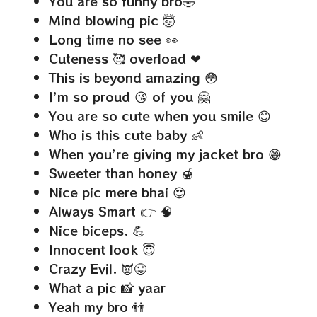
You are so funny bro🤣
Mind blowing pic 🤯
Long time no see 👀
Cuteness 🥰 overload ❤
This is beyond amazing 😳
I’m so proud 😘 of you 🤗
You are so cute when you smile 😊
Who is this cute baby 👶
When you’re giving my jacket bro 😁
Sweeter than honey 🍯
Nice pic mere bhai 😍
Always Smart 👉 🧠
Nice biceps. 💪
Innocent look 😇
Crazy Evil. 👿😜
What a pic 📸 yaar
Yeah my bro 👬