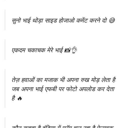
सुनो भाई थोड़ा साइड होजाओ कमेंट करने दो 😅
एकदम चकाचक मेरे भाई 📸👌
तेज़ हवाओं का मजाक भी अपना रुख मोड़ लेता है
जब अपना भाई एफबी पर फोटो अपलोड कर देता
है 🔥
कौन कहता है इंडिया में फॉग चल रहा है फेसबुक