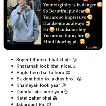
Super hit mere bhai ki pic 😘
Khatarnak look bhai nice👍🏻
Pagle hero hai tu hero 😎
Ek dam bole to jakkas bro.. 😱
Khalnayak look yaar 😬
Damdar pic mere yaar👌
Katai zahar bhai 👻
Jabardast Pic 😱