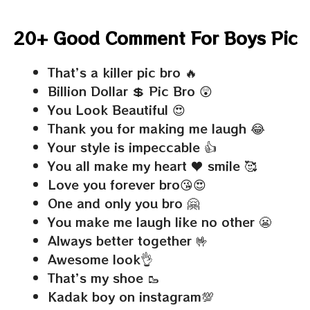
20+ Good Comment For Boys Pic
That’s a killer pic bro 🔥
Billion Dollar 💲 Pic Bro 😲
You Look Beautiful 😍
Thank you for making me laugh 😂
Your style is impeccable 👍
You all make my heart ♥ smile 🥰
Love you forever bro😘😍
One and only you bro 🤗
You make me laugh like no other 😬
Always better together 🤟
Awesome look👌
That’s my shoe 🥾
Kadak boy on instagram💯