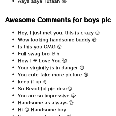
Aaya aaya Tufaan 😂
Awesome Comments for boys pic
Hey, I just met you, this is crazy 😜
Wow looking handsome buddy 😎
Is this you OMG 😯
Full swag bro 🤘👦
How I ❤ Love You 🥰
Your virginity is in danger 😅
You cute take more picture 😎
keep it up 💪
So Beautiful pic dear😋
You are so impressive 😬
Handsome as always 👌
Hi 😊 Handsome boy