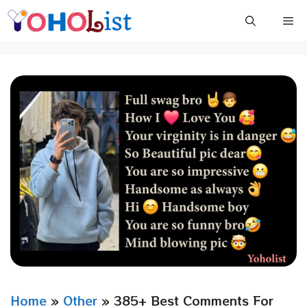
Skip
Me
to
content
Home
»
Other
»
385+ Best Comments For