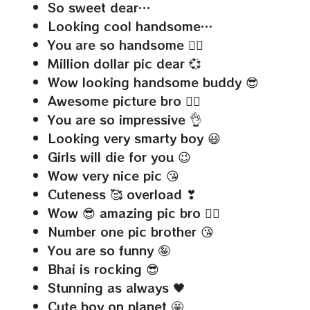
So sweet dear…
Looking cool handsome…
You are so handsome 👍🏻
Million dollar pic dear 💞
Wow looking handsome buddy 😎
Awesome picture bro 👌🏻
You are so impressive 👌
Looking very smarty boy 😃
Girls will die for you 😉
Wow very nice pic 😘
Cuteness 🥰 overload ❣
Wow 😎 amazing pic bro 👌🏻
Number one pic brother 😘
You are so funny 🤪
Bhai is rocking 😎
Stunning as always 🖤
Cute boy on planet 🤩